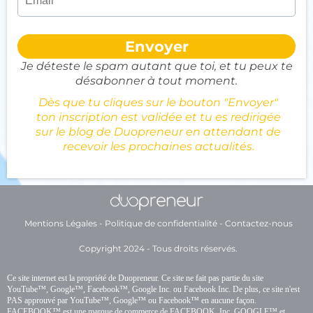
Envoyer
Je déteste le spam autant que toi, et tu peux te
désabonner à tout moment.
Dès que tu cliques sur le bouton "Envoyer"
ton inscription est validée et tu es redirigée
sur le blog de Duopreneur en attendant de
recevoir les prochaines actualités.
Mentions Légales
-
Politique de confidentialité
-
Contactez-nous
Copyright 2024 - Tous droits réservés.
Ce site internet est la propriété de Duopreneur. Ce site ne fait pas partie du site
YouTube™, Google™, Facebook™, Google Inc. ou Facebook Inc. De plus, ce site n'est
PAS approuvé par YouTube™, Google™ ou Facebook™ en aucune façon.
FACEBOOK™ est une marque de commerce de FACEBOOK, Inc. GOOGLE™ et